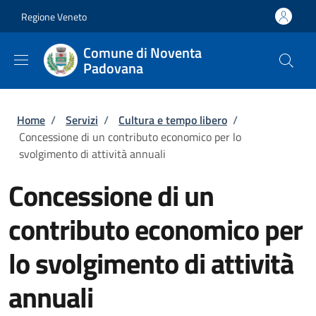
Salta al contenuto principale
Skip to footer content
Regione Veneto
Comune di Noventa
Padovana
Briciole di pane
Home
/
Servizi
/
Cultura e tempo libero
/
Concessione di un contributo economico per lo
svolgimento di attività annuali
Concessione di un
contributo economico per
lo svolgimento di attività
annuali