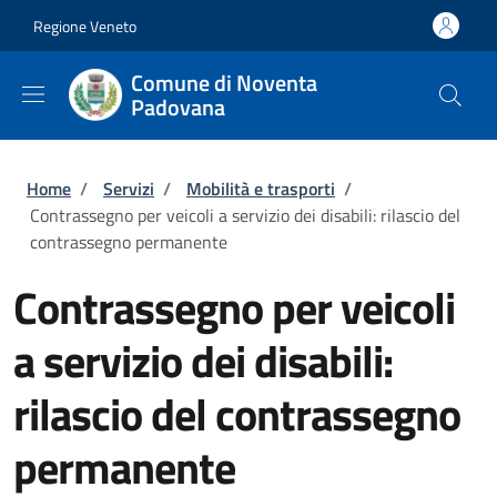
Salta al contenuto principale
Skip to footer content
Regione Veneto
Comune di Noventa
Padovana
Briciole di pane
Home
/
Servizi
/
Mobilità e trasporti
/
Contrassegno per veicoli a servizio dei disabili: rilascio del
contrassegno permanente
Contrassegno per veicoli
a servizio dei disabili:
rilascio del contrassegno
permanente