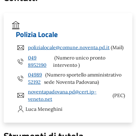
Polizia Locale
polizialocale@comune.noventa.pd.it
(Mail)
049
(Numero unico pronto
8952190
intervento )
04989
(Numero sportello amministrativo
52192
sede Noventa Padovana)
noventapadovana.pd@cert.ip-
(PEC)
veneto.net
Luca
Meneghini
Strumenti di tutela