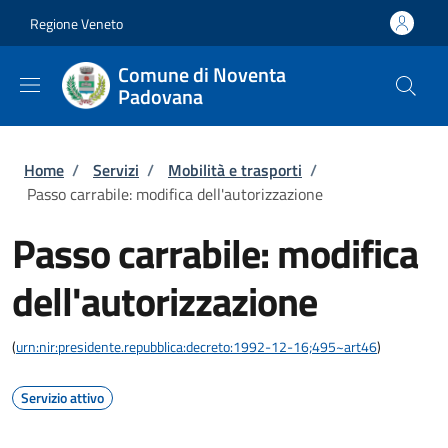
Salta al contenuto principale
Skip to footer content
Regione Veneto
Comune di Noventa
Padovana
Briciole di pane
Home
/
Servizi
/
Mobilità e trasporti
/
Passo carrabile: modifica dell'autorizzazione
Passo carrabile: modifica
dell'autorizzazione
(
urn:nir:presidente.repubblica:decreto:1992-12-16;495~art46
)
Servizio attivo