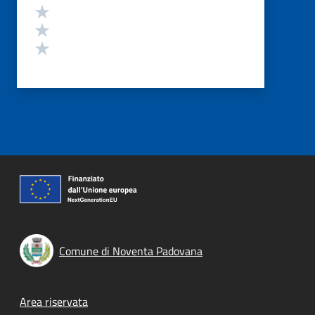
Valuta 3 stelle su 5
Valuta 2 stelle su 5
Valuta 1 stelle su 5
Comune di Noventa Padovana
Footer menu
Area riservata