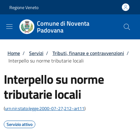
Salta al contenuto principale
Skip to footer content
Regione Veneto
Comune di Noventa
Padovana
Briciole di pane
Home
/
Servizi
/
Tributi, finanze e contravvenzioni
/
Interpello su norme tributarie locali
Interpello su norme
tributarie locali
(
urn:nir:stato:legge:2000-07-27;212~art11
)
Servizio attivo