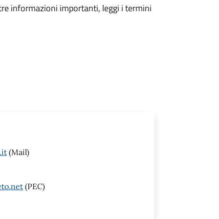
tre informazioni importanti, leggi i termini
it
(Mail)
to.net
(PEC)