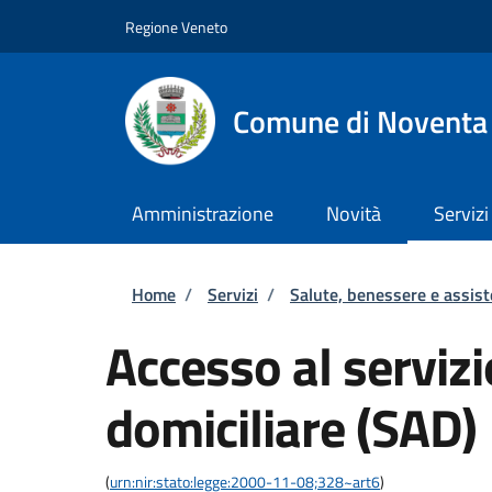
Salta al contenuto principale
Skip to footer content
Regione Veneto
Comune di Noventa
Amministrazione
Novità
Servizi
Briciole di pane
Home
/
Servizi
/
Salute, benessere e assis
Accesso al servizi
domiciliare (SAD)
(
urn:nir:stato:legge:2000-11-08;328~art6
)