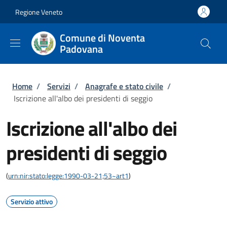
Salta al contenuto principale
Skip to footer content
Regione Veneto
Comune di Noventa
Padovana
Briciole di pane
Home
/
Servizi
/
Anagrafe e stato civile
/
Iscrizione all'albo dei presidenti di seggio
Iscrizione all'albo dei
presidenti di seggio
(
urn:nir:stato:legge:1990-03-21;53~art1
)
Servizio attivo