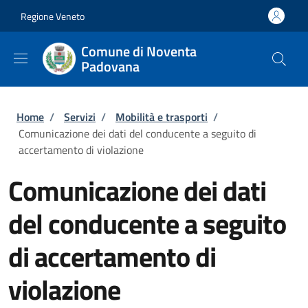
Salta al contenuto principale
Skip to footer content
Regione Veneto
Comune di Noventa
Padovana
Briciole di pane
Home
/
Servizi
/
Mobilità e trasporti
/
Comunicazione dei dati del conducente a seguito di
accertamento di violazione
Comunicazione dei dati
del conducente a seguito
di accertamento di
violazione