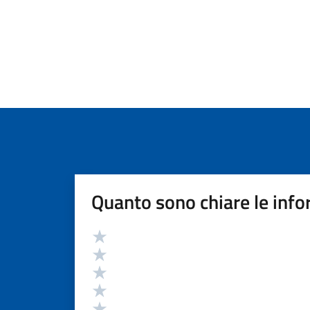
Quanto sono chiare le info
Valutazione
Valuta 5 stelle su 5
Valuta 4 stelle su 5
Valuta 3 stelle su 5
Valuta 2 stelle su 5
Valuta 1 stelle su 5