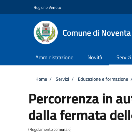
Salta al contenuto principale
Skip to footer content
Regione Veneto
Comune di Noventa
Amministrazione
Novità
Servizi
Briciole di pane
Home
/
Servizi
/
Educazione e formazione
Percorrenza in au
dalla fermata del
(Regolamento comunale)