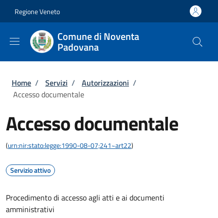
Salta al contenuto principale
Skip to footer content
Regione Veneto
Comune di Noventa
Padovana
Briciole di pane
Home
/
Servizi
/
Autorizzazioni
/
Accesso documentale
Accesso documentale
(
urn:nir:stato:legge:1990-08-07;241~art22
)
Servizio attivo
Procedimento di accesso agli atti e ai documenti
amministrativi