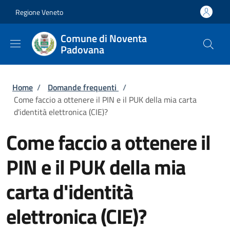
Salta al contenuto principale
Skip to footer content
Regione Veneto
Comune di Noventa
Padovana
Briciole di pane
Home
/
Domande frequenti
/
Come faccio a ottenere il PIN e il PUK della mia carta
d'identità elettronica (CIE)?
Come faccio a ottenere il
PIN e il PUK della mia
carta d'identità
elettronica (CIE)?