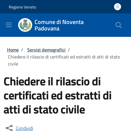
Salta al contenuto principale
Skip to footer content
Regione Veneto
Comune di Noventa
Padovana
Briciole di pane
Home
/
Servizi demografici
/
Chiedere il rilascio di certificati ed estratti di atti di stato
civile
Chiedere il rilascio di
certificati ed estratti di
atti di stato civile
Condividi