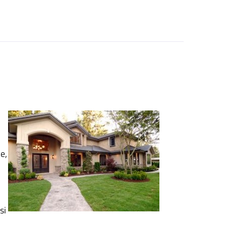
e,
si