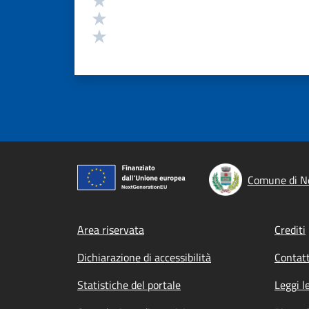
Valuta 2 stelle su 5
Valuta 1 stelle su 5
Comune di N
Footer menu
Area riservata
Crediti
Dichiarazione di accessibilità
Contatt
Statistiche del portale
Leggi l