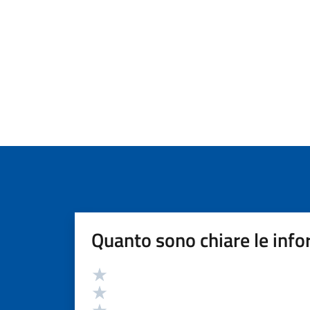
Quanto sono chiare le info
Valutazione
Valuta 5 stelle su 5
Valuta 4 stelle su 5
Valuta 3 stelle su 5