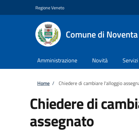
Salta al contenuto principale
Skip to footer content
Regione Veneto
Comune di Noventa
Amministrazione
Novità
Servizi
Briciole di pane
Home
/
Chiedere di cambiare l'alloggio assegn
Chiedere di cambia
assegnato