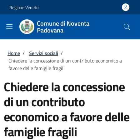
Salta al contenuto principale
Skip to footer content
Regione Veneto
Comune di Noventa
Padovana
Briciole di pane
Home
/
Servizi sociali
/
Chiedere la concessione di un contributo economico a
favore delle famiglie fragili
Chiedere la concessione
di un contributo
economico a favore delle
famiglie fragili