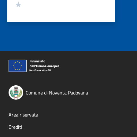
Valuta 1 stelle su 5
Comune di Noventa Padovana
Footer menu
Area riservata
Crediti